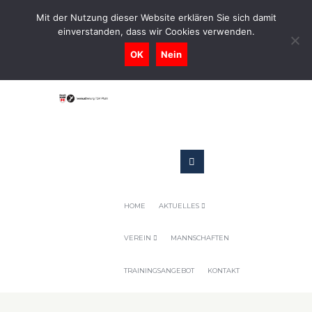
0731-9716400
Mit der Nutzung dieser Website erklären Sie sich damit
einverstanden, dass wir Cookies verwenden.
Geschaeftsstelle@tennis-tsv-pfuhl.de
OK
Nein
HOME
AKTUELLES
VEREIN
MANNSCHAFTEN
TRAININGSANGEBOT
KONTAKT