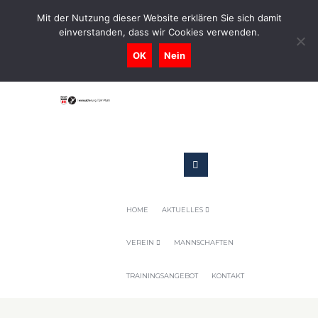
0731-9716400
Mit der Nutzung dieser Website erklären Sie sich damit
einverstanden, dass wir Cookies verwenden.
Geschaeftsstelle@tennis-tsv-pfuhl.de
OK
Nein
HOME
AKTUELLES
VEREIN
MANNSCHAFTEN
TRAININGSANGEBOT
KONTAKT