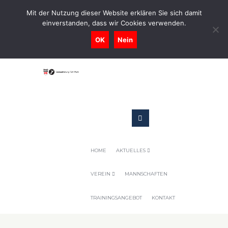
0731-9716400
Mit der Nutzung dieser Website erklären Sie sich damit
einverstanden, dass wir Cookies verwenden.
Geschaeftsstelle@tennis-tsv-pfuhl.de
OK
Nein
HOME
AKTUELLES
VEREIN
MANNSCHAFTEN
TRAININGSANGEBOT
KONTAKT