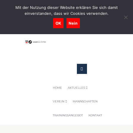
0731-9716400
Mit der Nutzung dieser Website erklären Sie sich damit
einverstanden, dass wir Cookies verwenden.
Geschaeftsstelle@tennis-tsv-pfuhl.de
OK
Nein
HOME
AKTUELLES
VEREIN
MANNSCHAFTEN
TRAININGSANGEBOT
KONTAKT