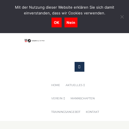
0731-9716400
Mit der Nutzung dieser Website erklären Sie sich damit
einverstanden, dass wir Cookies verwenden.
Geschaeftsstelle@tennis-tsv-pfuhl.de
OK
Nein
HOME
AKTUELLES
VEREIN
MANNSCHAFTEN
TRAININGSANGEBOT
KONTAKT