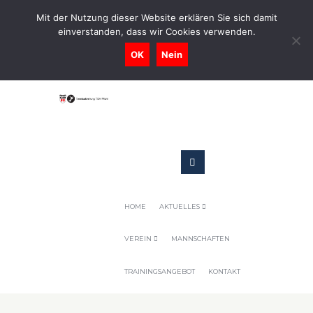
0731-9716400
Mit der Nutzung dieser Website erklären Sie sich damit
einverstanden, dass wir Cookies verwenden.
Geschaeftsstelle@tennis-tsv-pfuhl.de
OK
Nein
HOME
AKTUELLES
VEREIN
MANNSCHAFTEN
TRAININGSANGEBOT
KONTAKT