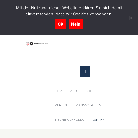
0731-9716400
Mit der Nutzung dieser Website erklären Sie sich damit
einverstanden, dass wir Cookies verwenden.
Geschaeftsstelle@tennis-tsv-pfuhl.de
OK
Nein
HOME
AKTUELLES
VEREIN
MANNSCHAFTEN
TRAININGSANGEBOT
KONTAKT