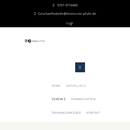
0731-9716400
Geschaeftsstelle@tennis-tsv-pfuhl.de
HOME
AKTUELLES
VEREIN
MANNSCHAFTEN
TRAININGSANGEBOT
KONTAKT