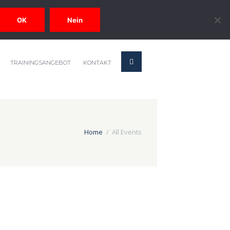
OK
Nein
TRAININGSANGEBOT
KONTAKT
Home
All Events