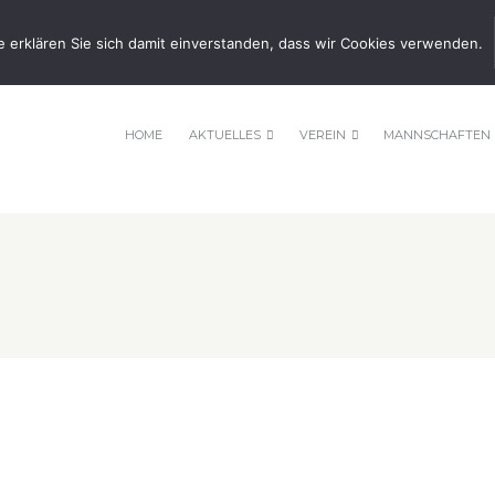
nnis-tsv-pfuhl.de
e erklären Sie sich damit einverstanden, dass wir Cookies verwenden.
HOME
AKTUELLES
VEREIN
MANNSCHAFTEN