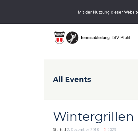
0731-9716400
Geschaeftsstelle@te
Mit der Nutzung dieser Websit
All Events
Wintergrillen
Started
2. December 2018
2023