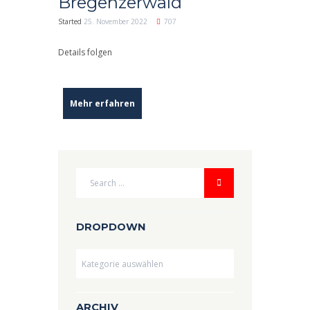
Bregenzerwald
Started
25. November 2022
707
Details folgen
Mehr erfahren
DROPDOWN
Dropdown
ARCHIV