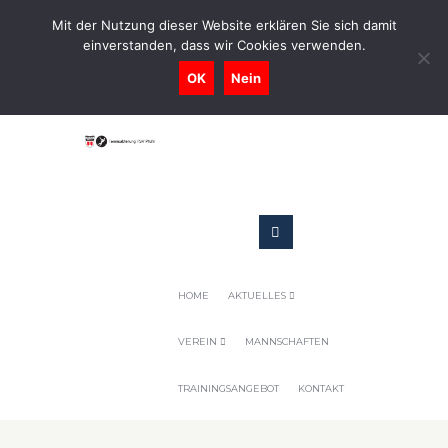
0731-9716400
Mit der Nutzung dieser Website erklären Sie sich damit
einverstanden, dass wir Cookies verwenden.
Geschaeftsstelle@tennis-tsv-pfuhl.de
OK
Nein
HOME
AKTUELLES
VEREIN
MANNSCHAFTEN
TRAININGSANGEBOT
KONTAKT