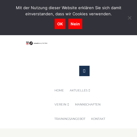
0731-9716400
Mit der Nutzung dieser Website erklären Sie sich damit
einverstanden, dass wir Cookies verwenden.
Geschaeftsstelle@tennis-tsv-pfuhl.de
OK
Nein
HOME
AKTUELLES
VEREIN
MANNSCHAFTEN
TRAININGSANGEBOT
KONTAKT