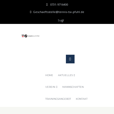
0731-9716400
Geschaeftsstelle@tennis-tsv-pfuhl.de
HOME
AKTUELLES
VEREIN
MANNSCHAFTEN
TRAININGSANGEBOT
KONTAKT