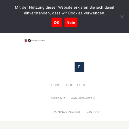
0731-9716400
Mit der Nutzung dieser Website erklären Sie sich damit
einverstanden, dass wir Cookies verwenden.
Geschaeftsstelle@tennis-tsv-pfuhl.de
OK
Nein
HOME
AKTUELLES
VEREIN
MANNSCHAFTEN
TRAININGSANGEBOT
KONTAKT