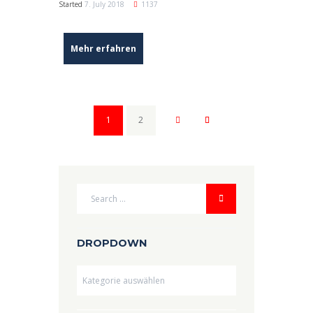
Started
7. July 2018
1137
Mehr erfahren
1
2
DROPDOWN
Dropdown