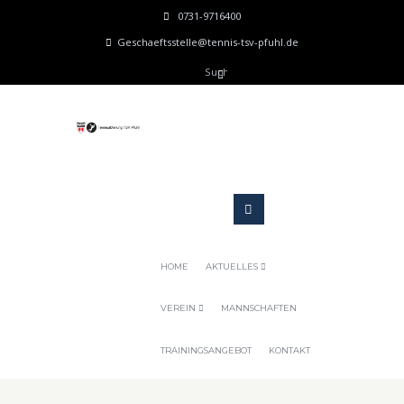
0731-9716400
Geschaeftsstelle@tennis-tsv-pfuhl.de
HOME
AKTUELLES
VEREIN
MANNSCHAFTEN
TRAININGSANGEBOT
KONTAKT