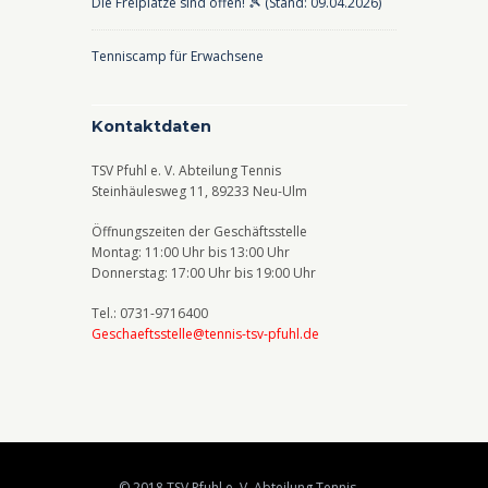
Die Freiplätze sind offen! 🎾 (Stand: 09.04.2026)
Tenniscamp für Erwachsene
Kontaktdaten
TSV Pfuhl e. V. Abteilung Tennis
Steinhäulesweg 11, 89233 Neu-Ulm
Öffnungszeiten der Geschäftsstelle
Montag: 11:00 Uhr bis 13:00 Uhr
Donnerstag: 17:00 Uhr bis 19:00 Uhr
Tel.: 0731-9716400
Geschaeftsstelle@tennis-tsv-pfuhl.de
© 2018 TSV Pfuhl e. V. Abteilung Tennis -