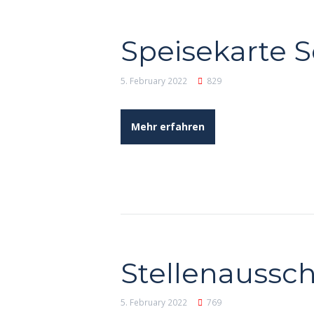
Speisekarte 
5. February 2022
829
Mehr erfahren
Stellenaussc
5. February 2022
769