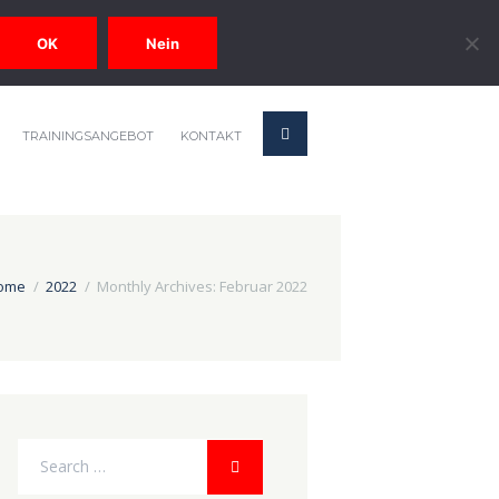
OK
Nein
TRAININGSANGEBOT
KONTAKT
ome
2022
Monthly Archives: Februar 2022