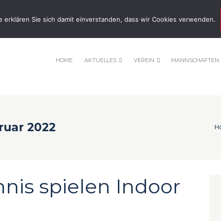
nnis-tsv-pfuhl.de
e erklären Sie sich damit einverstanden, dass wir Cookies verwenden.
HOME
AKTUELLES
VEREIN
MANNSCHAFTEN
ruar 2022
H
nis spielen Indoor