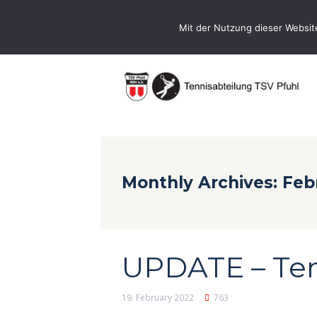
0731-9716400
Geschaeftsstelle@te
Mit der Nutzung dieser Websit
Monthly Archives: Feb
UPDATE – Ten
19. February 2022
763