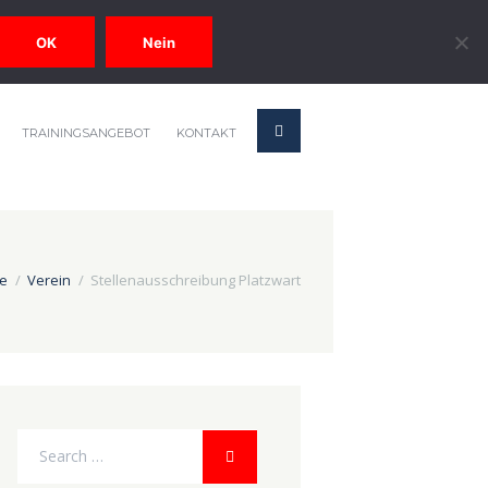
OK
Nein
TRAININGSANGEBOT
KONTAKT
e
Verein
Stellenausschreibung Platzwart