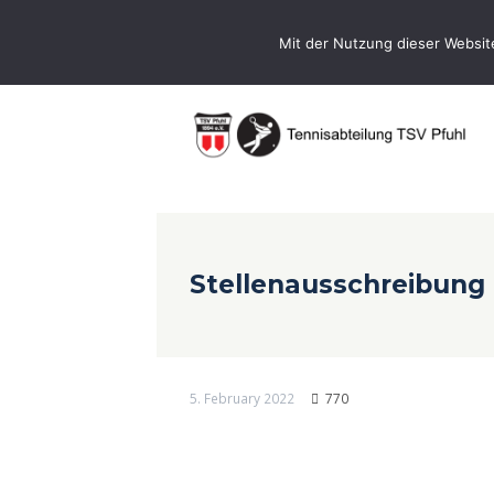
0731-9716400
Geschaeftsstelle@te
Mit der Nutzung dieser Websit
Stellenausschreibung
5. February 2022
770