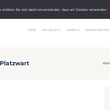
nnis-tsv-pfuhl.de
e erklären Sie sich damit einverstanden, dass wir Cookies verwenden.
HOME
AKTUELLES
VEREIN
MANNSCHAFTEN
 Platzwart
Hom