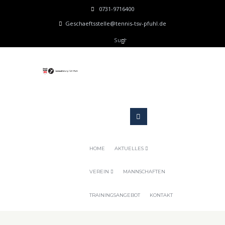
0731-9716400
Geschaeftsstelle@tennis-tsv-pfuhl.de
HOME
AKTUELLES
VEREIN
MANNSCHAFTEN
TRAININGSANGEBOT
KONTAKT