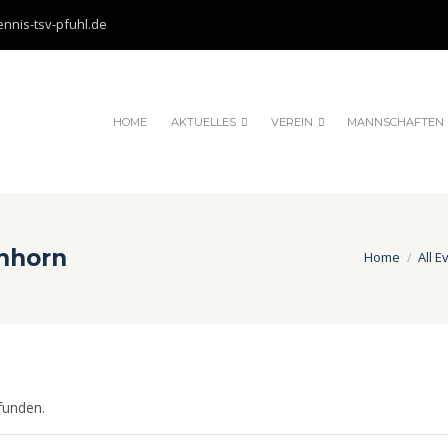
nnis-tsv-pfuhl.de
HOME
AKTUELLES
VEREIN
MANNSCHAFTEN
nhorn
Home
All E
funden.