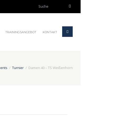
TRAININGSANGEBOT
KONTAKT
vents
Turnier
Damen 40 – TS Weißenhorn