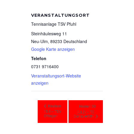
VERANSTALTUNGSORT
Tennisanlage TSV Pfuhl
Steinhäulesweg 11
Neu-Ulm
,
89233
Deutschland
Google Karte anzeigen
Telefon
0731 9716400
Veranstaltungsort-Website
anzeigen
Knaben
Herren 30
15 II – TSV
(LL2) – TC
Offingen
Donauwörth