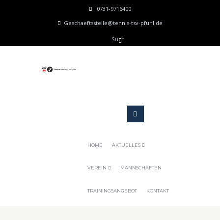
0731-9716400
Geschaeftsstelle@tennis-tsv-pfuhl.de
HOME
AKTUELLES
VEREIN
MANNSCHAFTEN
TRAININGSANGEBOT
KONTAKT