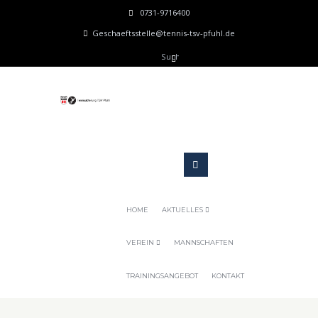
0731-9716400
Geschaeftsstelle@tennis-tsv-pfuhl.de
HOME
AKTUELLES
VEREIN
MANNSCHAFTEN
TRAININGSANGEBOT
KONTAKT