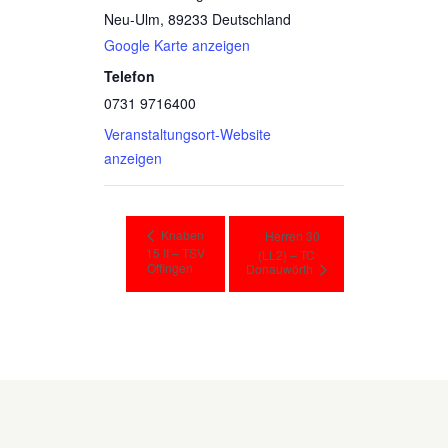
Neu-Ulm
,
89233
Deutschland
Google Karte anzeigen
Telefon
0731 9716400
Veranstaltungsort-Website
anzeigen
Knaben
Herren 30
15 II – TSV
(LL2) – TC
Offingen
Donauwörth