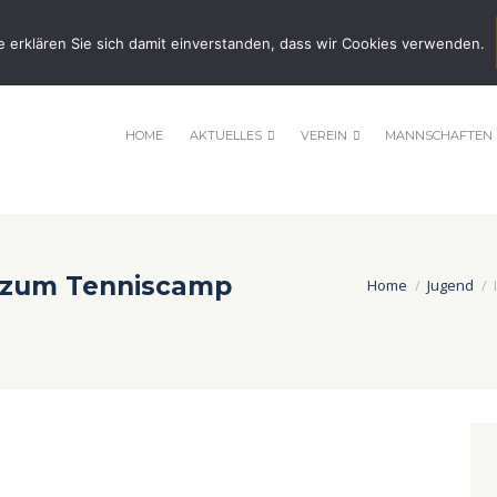
nnis-tsv-pfuhl.de
e erklären Sie sich damit einverstanden, dass wir Cookies verwenden.
HOME
AKTUELLES
VEREIN
MANNSCHAFTEN
 zum Tenniscamp
Home
Jugend