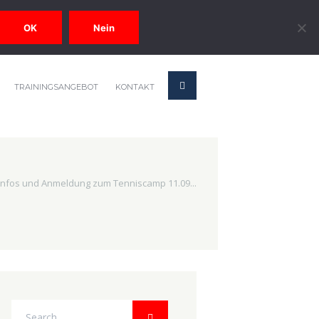
OK
Nein
TRAININGSANGEBOT
KONTAKT
Infos und Anmeldung zum Tenniscamp 11.09...