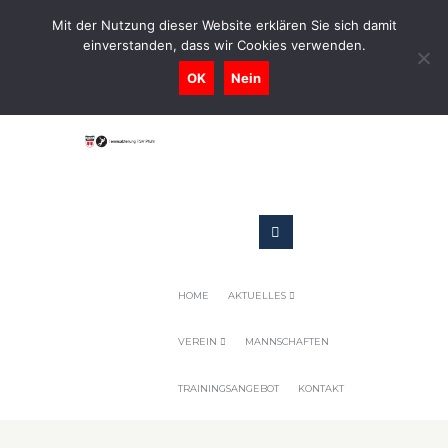
0731-9716400
Mit der Nutzung dieser Website erklären Sie sich damit
einverstanden, dass wir Cookies verwenden.
Geschaeftsstelle@tennis-tsv-pfuhl.de
OK
Nein
HOME
AKTUELLES
VEREIN
MANNSCHAFTEN
TRAININGSANGEBOT
KONTAKT