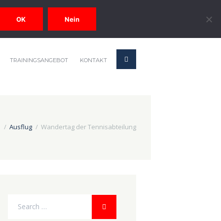
OK
Nein
TRAININGSANGEBOT
KONTAKT
e
Ausflug
Wandertag der Tennisabteilung