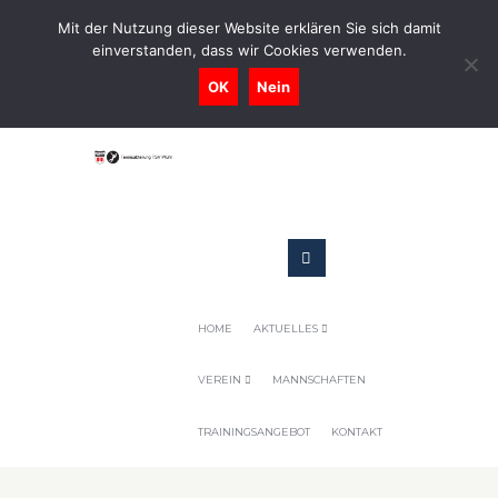
0731-9716400
Mit der Nutzung dieser Website erklären Sie sich damit
einverstanden, dass wir Cookies verwenden.
Geschaeftsstelle@tennis-tsv-pfuhl.de
OK
Nein
HOME
AKTUELLES
VEREIN
MANNSCHAFTEN
TRAININGSANGEBOT
KONTAKT