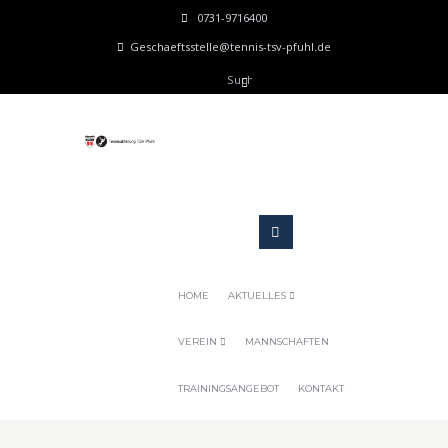
0731-9716400
Geschaeftsstelle@tennis-tsv-pfuhl.de
HOME
AKTUELLES
VEREIN
MANNSCHAFTEN
TRAININGSANGEBOT
KONTAKT