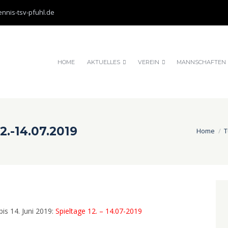
nnis-tsv-pfuhl.de
HOME
AKTUELLES
VEREIN
MANNSCHAFTEN
2.-14.07.2019
Home
T
bis 14. Juni 2019:
Spieltage 12. – 14.07-2019