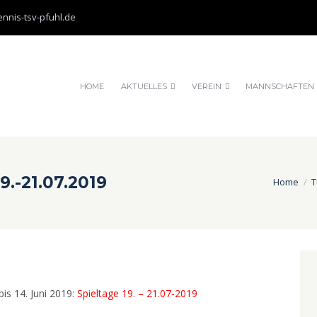
nnis-tsv-pfuhl.de
HOME
AKTUELLES
VEREIN
MANNSCHAFTEN
9.-21.07.2019
Home
T
bis 14. Juni 2019:
Spieltage 19. – 21.07-2019