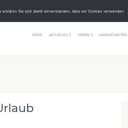
nnis-tsv-pfuhl.de
e erklären Sie sich damit einverstanden, dass wir Cookies verwenden.
HOME
AKTUELLES
VEREIN
MANNSCHAFTEN
Urlaub