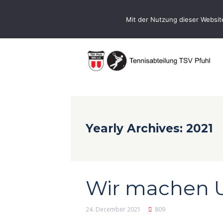
0731-9716400
Geschaeftsstelle@te
Mit der Nutzung dieser Websit
Yearly Archives: 2021
Wir machen 
24. December 2021
809