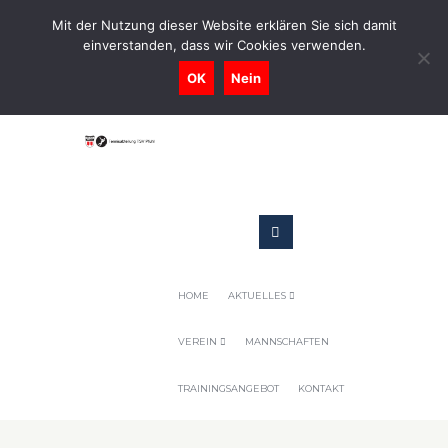
0731-9716400
Mit der Nutzung dieser Website erklären Sie sich damit
einverstanden, dass wir Cookies verwenden.
Geschaeftsstelle@tennis-tsv-pfuhl.de
OK
Nein
HOME
AKTUELLES
VEREIN
MANNSCHAFTEN
TRAININGSANGEBOT
KONTAKT