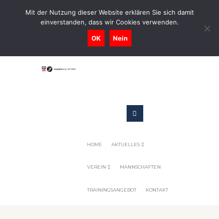
0731-9716400
Mit der Nutzung dieser Website erklären Sie sich damit
einverstanden, dass wir Cookies verwenden.
Geschaeftsstelle@tennis-tsv-pfuhl.de
OK
Nein
HOME
AKTUELLES
VEREIN
MANNSCHAFTEN
TRAININGSANGEBOT
KONTAKT