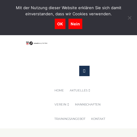
0731-9716400
Mit der Nutzung dieser Website erklären Sie sich damit
einverstanden, dass wir Cookies verwenden.
Geschaeftsstelle@tennis-tsv-pfuhl.de
OK
Nein
HOME
AKTUELLES
VEREIN
MANNSCHAFTEN
TRAININGSANGEBOT
KONTAKT