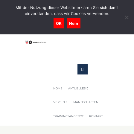
0731-9716400
Mit der Nutzung dieser Website erklären Sie sich damit
einverstanden, dass wir Cookies verwenden.
Geschaeftsstelle@tennis-tsv-pfuhl.de
OK
Nein
HOME
AKTUELLES
VEREIN
MANNSCHAFTEN
TRAININGSANGEBOT
KONTAKT