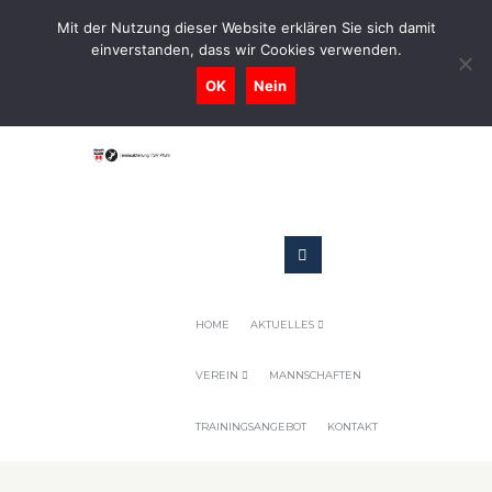
0731-9716400
Mit der Nutzung dieser Website erklären Sie sich damit
einverstanden, dass wir Cookies verwenden.
Geschaeftsstelle@tennis-tsv-pfuhl.de
OK
Nein
HOME
AKTUELLES
VEREIN
MANNSCHAFTEN
TRAININGSANGEBOT
KONTAKT