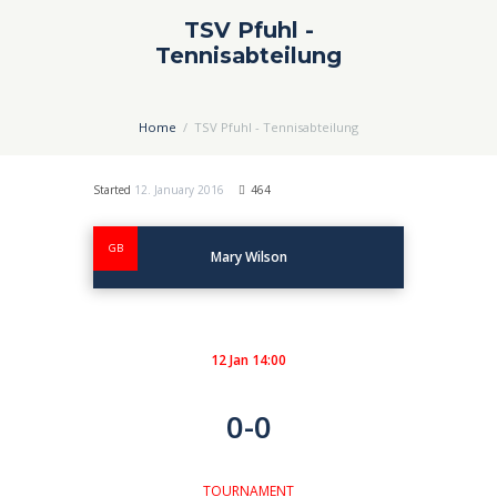
TSV Pfuhl -
Tennisabteilung
Home
TSV Pfuhl - Tennisabteilung
Started
12. January 2016
464
GB
Mary Wilson
12 Jan 14:00
0-0
TOURNAMENT