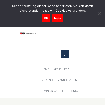
0731-9716400
Mit der Nutzung dieser Website erklären Sie sich damit
einverstanden, dass wir Cookies verwenden.
Geschaeftsstelle@tennis-tsv-pfuhl.de
OK
Nein
HOME
AKTUELLES
VEREIN
MANNSCHAFTEN
TRAININGSANGEBOT
KONTAKT