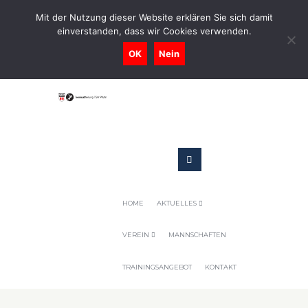
0731-9716400
Mit der Nutzung dieser Website erklären Sie sich damit
einverstanden, dass wir Cookies verwenden.
Geschaeftsstelle@tennis-tsv-pfuhl.de
OK
Nein
HOME
AKTUELLES
VEREIN
MANNSCHAFTEN
TRAININGSANGEBOT
KONTAKT