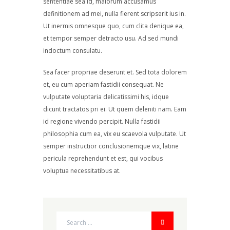
sententiae sea id, maiorum accusamus
definitionem ad mei, nulla fierent scripserit ius in.
Ut inermis omnesque quo, cum clita denique ea,
et tempor semper detracto usu. Ad sed mundi
indoctum consulatu.
Sea facer propriae deserunt et. Sed tota dolorem
et, eu cum aperiam fastidii consequat. Ne
vulputate voluptaria delicatissimi his, idque
dicunt tractatos pri ei. Ut quem deleniti nam. Eam
id regione vivendo percipit. Nulla fastidii
philosophia cum ea, vix eu scaevola vulputate. Ut
semper instructior conclusionemque vix, latine
pericula reprehendunt et est, qui vocibus
voluptua necessitatibus at.