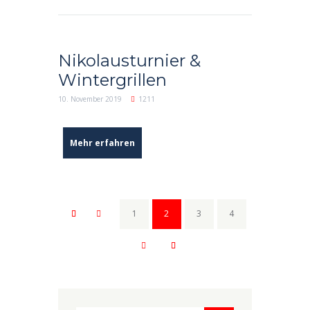
Nikolausturnier &
Wintergrillen
10. November 2019
1211
Mehr erfahren
1
2
3
4