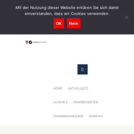
0731-9716400
Mit der Nutzung dieser Website erklären Sie sich damit
einverstanden, dass wir Cookies verwenden.
Geschaeftsstelle@tennis-tsv-pfuhl.de
OK
Nein
HOME
AKTUELLES
VEREIN
MANNSCHAFTEN
TRAININGSANGEBOT
KONTAKT