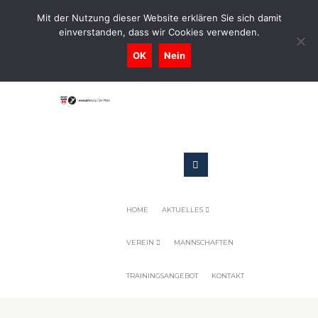
0731-9716400
Mit der Nutzung dieser Website erklären Sie sich damit
einverstanden, dass wir Cookies verwenden.
Geschaeftsstelle@tennis-tsv-pfuhl.de
OK
Nein
HOME
AKTUELLES
VEREIN
MANNSCHAFTEN
TRAININGSANGEBOT
KONTAKT