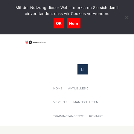
0731-9716400
Mit der Nutzung dieser Website erklären Sie sich damit
einverstanden, dass wir Cookies verwenden.
Geschaeftsstelle@tennis-tsv-pfuhl.de
OK
Nein
HOME
AKTUELLES
VEREIN
MANNSCHAFTEN
TRAININGSANGEBOT
KONTAKT