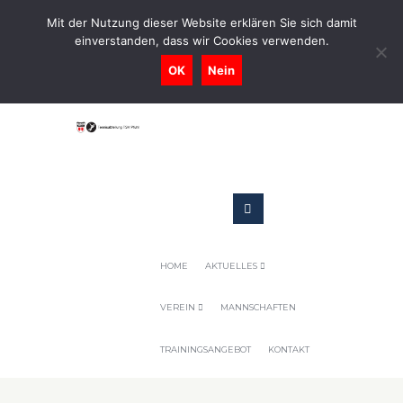
0731-9716400
Mit der Nutzung dieser Website erklären Sie sich damit
einverstanden, dass wir Cookies verwenden.
Geschaeftsstelle@tennis-tsv-pfuhl.de
OK
Nein
HOME
AKTUELLES
VEREIN
MANNSCHAFTEN
TRAININGSANGEBOT
KONTAKT