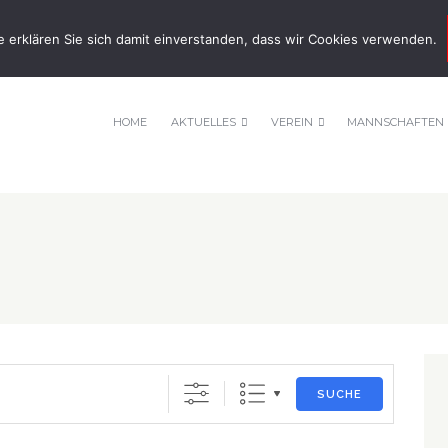
nnis-tsv-pfuhl.de
e erklären Sie sich damit einverstanden, dass wir Cookies verwenden.
HOME
AKTUELLES
VEREIN
MANNSCHAFTEN
SUCHE