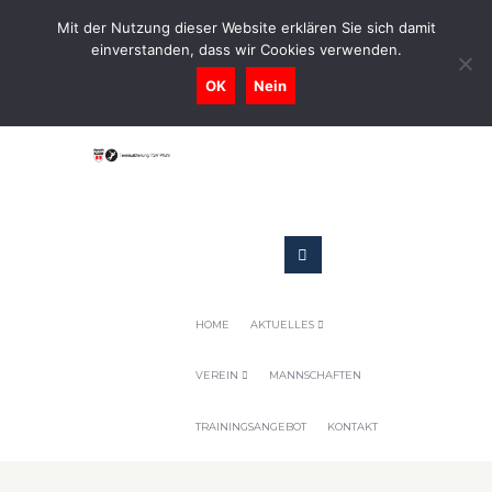
0731-9716400
Mit der Nutzung dieser Website erklären Sie sich damit
einverstanden, dass wir Cookies verwenden.
Geschaeftsstelle@tennis-tsv-pfuhl.de
OK
Nein
HOME
AKTUELLES
VEREIN
MANNSCHAFTEN
TRAININGSANGEBOT
KONTAKT