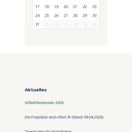
17
18
19
20
21
22
23
24
25
26
27
28
29
30
31
1
2
3
4
5
6
Aktuelles
Schleifchenturnier 2026
Die Freiplätze sind offen! 🎾 (Stand: 09.04.2026)
Tenniscamp für Erwachsene