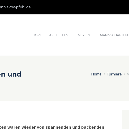
nnis-tsv-pfuhl.de
e erklären Sie sich damit einverstanden, dass wir Cookies verwenden.
HOME
AKTUELLES
VEREIN
MANNSCHAFTEN
en und
Home
Turniere
V
ften waren wieder von spannenden und packenden