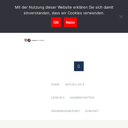
0731-9716400
Mit der Nutzung dieser Website erklären Sie sich damit
einverstanden, dass wir Cookies verwenden.
Geschaeftsstelle@tennis-tsv-pfuhl.de
OK
Nein
HOME
AKTUELLES
VEREIN
MANNSCHAFTEN
TRAININGSANGEBOT
KONTAKT