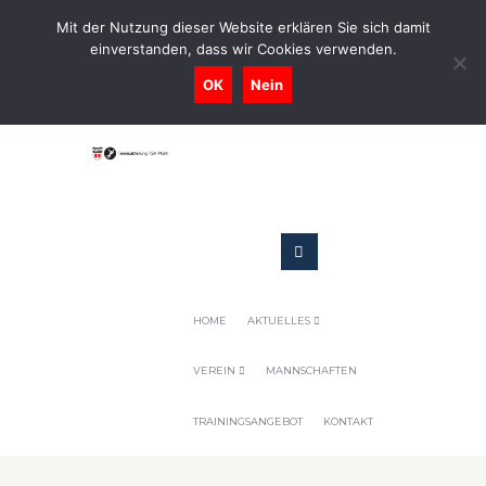
0731-9716400
Mit der Nutzung dieser Website erklären Sie sich damit
einverstanden, dass wir Cookies verwenden.
Geschaeftsstelle@tennis-tsv-pfuhl.de
OK
Nein
HOME
AKTUELLES
VEREIN
MANNSCHAFTEN
TRAININGSANGEBOT
KONTAKT