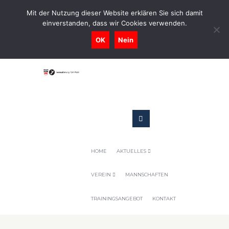
0731-9716400
Mit der Nutzung dieser Website erklären Sie sich damit
einverstanden, dass wir Cookies verwenden.
Geschaeftsstelle@tennis-tsv-pfuhl.de
OK
Nein
HOME
AKTUELLES
VEREIN
MANNSCHAFTEN
TRAININGSANGEBOT
KONTAKT