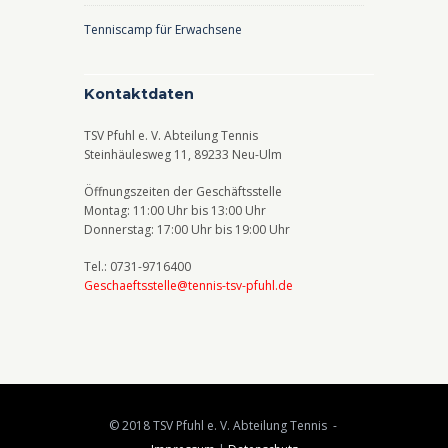
Tenniscamp für Erwachsene
Kontaktdaten
TSV Pfuhl e. V. Abteilung Tennis
Steinhäulesweg 11, 89233 Neu-Ulm
Öffnungszeiten der Geschäftsstelle
Montag: 11:00 Uhr bis 13:00 Uhr
Donnerstag: 17:00 Uhr bis 19:00 Uhr
Tel.: 0731-9716400
Geschaeftsstelle@tennis-tsv-pfuhl.de
© 2018 TSV Pfuhl e. V. Abteilung Tennis -