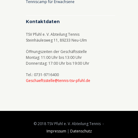
Tenniscamp für Erwachsene
Kontaktdaten
TSV Pfuhl e. V. Abteilung Tennis
Steinhäulesweg 11, 89233 Neu-Ulm
Öffnungszeiten der Geschäftsstelle
Montag: 11:00 Uhr bis 13:00 Uhr
Donnerstag: 17:00 Uhr bis 19:00 Uhr
Tel.: 0731-9716400
Geschaeftsstelle@tennis-tsv-pfuhl.de
© 2018 TSV Pfuhl e. V. Abteilung Tennis -
Impressum
|
Datenschutz