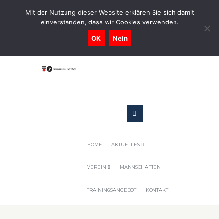
0731-9716400
Mit der Nutzung dieser Website erklären Sie sich damit
einverstanden, dass wir Cookies verwenden.
Geschaeftsstelle@tennis-tsv-pfuhl.de
OK
Nein
HOME
AKTUELLES
VEREIN
MANNSCHAFTEN
TRAININGSANGEBOT
KONTAKT