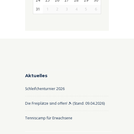
24
25
26
27
28
29
30
31
1
2
3
4
5
6
Aktuelles
Schleifchenturnier 2026
Die Freiplätze sind offen! 🎾 (Stand: 09.04.2026)
Tenniscamp für Erwachsene