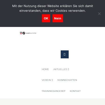
0731-9716400
Mit der Nutzung dieser Website erklären Sie sich damit
einverstanden, dass wir Cookies verwenden.
Geschaeftsstelle@tennis-tsv-pfuhl.de
OK
Nein
HOME
AKTUELLES
VEREIN
MANNSCHAFTEN
TRAININGSANGEBOT
KONTAKT