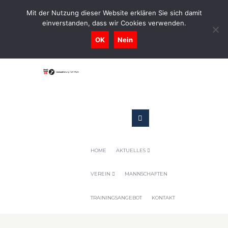
0731-9716400
Mit der Nutzung dieser Website erklären Sie sich damit
einverstanden, dass wir Cookies verwenden.
Geschaeftsstelle@tennis-tsv-pfuhl.de
OK
Nein
HOME
AKTUELLES
VEREIN
MANNSCHAFTEN
TRAININGSANGEBOT
KONTAKT