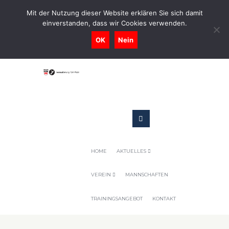
0731-9716400
Mit der Nutzung dieser Website erklären Sie sich damit
einverstanden, dass wir Cookies verwenden.
Geschaeftsstelle@tennis-tsv-pfuhl.de
OK
Nein
HOME
AKTUELLES
VEREIN
MANNSCHAFTEN
TRAININGSANGEBOT
KONTAKT