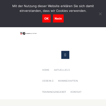
0731-9716400
Mit der Nutzung dieser Website erklären Sie sich damit
einverstanden, dass wir Cookies verwenden.
Geschaeftsstelle@tennis-tsv-pfuhl.de
OK
Nein
HOME
AKTUELLES
VEREIN
MANNSCHAFTEN
TRAININGSANGEBOT
KONTAKT